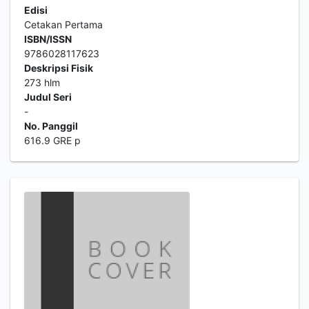
Edisi
Cetakan Pertama
ISBN/ISSN
9786028117623
Deskripsi Fisik
273 hlm
Judul Seri
-
No. Panggil
616.9 GRE p