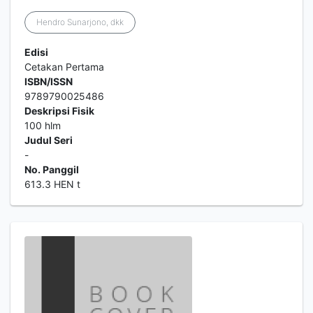
Hendro Sunarjono, dkk
Edisi
Cetakan Pertama
ISBN/ISSN
9789790025486
Deskripsi Fisik
100 hlm
Judul Seri
-
No. Panggil
613.3 HEN t