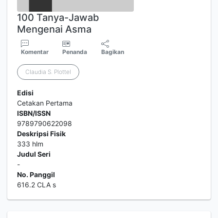
100 Tanya-Jawab
Mengenai Asma
Komentar
Penanda
Bagikan
Claudia S. Plottel
Edisi
Cetakan Pertama
ISBN/ISSN
9789790622098
Deskripsi Fisik
333 hlm
Judul Seri
-
No. Panggil
616.2 CLA s