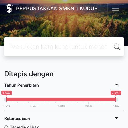
PERPUSTAKAAN SMKN 1 KUDUS
Ditapis dengan
Tahun Penerbitan
1 919
2 107
1 919
1 966
2 013
2 060
2 107
Ketersediaan
Tersedia di Rak