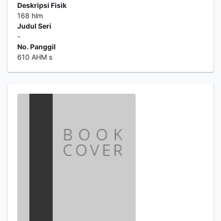
Deskripsi Fisik
168 hlm
Judul Seri
-
No. Panggil
610 AHM s