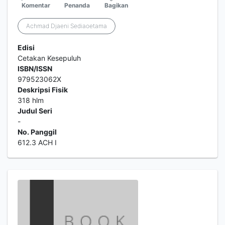
Komentar
Penanda
Bagikan
Achmad Djaeni Sediaoetama
Edisi
Cetakan Kesepuluh
ISBN/ISSN
979523062X
Deskripsi Fisik
318 hlm
Judul Seri
-
No. Panggil
612.3 ACH I