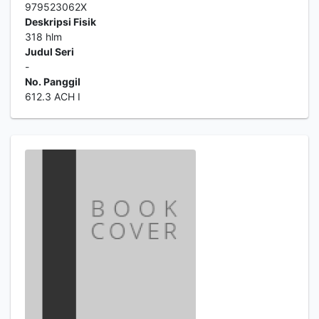
979523062X
Deskripsi Fisik
318 hlm
Judul Seri
-
No. Panggil
612.3 ACH I