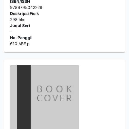
ISBN/ISSN
9789795042228
Deskripsi Fisik
298 hlm
Judul Seri
-
No. Panggil
610 ABE p