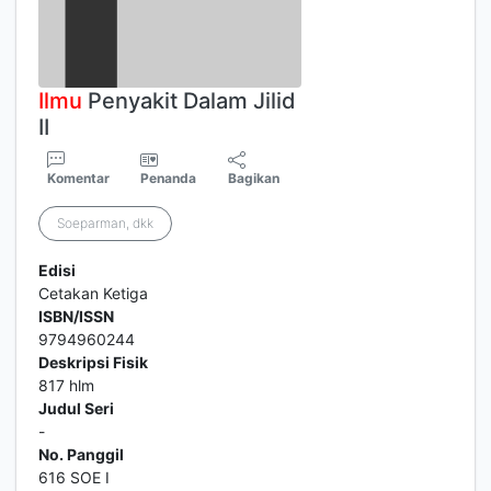
Ilmu
Penyakit Dalam Jilid
II
Komentar
Penanda
Bagikan
Soeparman, dkk
Edisi
Cetakan Ketiga
ISBN/ISSN
9794960244
Deskripsi Fisik
817 hlm
Judul Seri
-
No. Panggil
616 SOE I