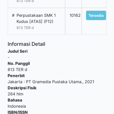
813 TER d
#
Perpustakaan SMK 1
10162
Tersedia
Kudus [ATAS] (F12)
813 TER d
Informasi Detail
Judul Seri
-
No. Panggil
813 TER d
Penerbit
Jakarta
:
PT Gramedia Pustaka Utama
.,
2021
Deskripsi Fisik
264 hlm
Bahasa
Indonesia
ISBN/ISSN