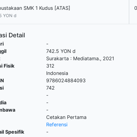
pustakaan SMK 1 Kudus [ATAS]
5 YON d
si Detail
ri
-
gil
742.5 YON d
t
Surakarta
:
Mediatama
.,
2021
i Fisik
312
Indonesia
SN
9786024884093
si
742
-
dia
-
embawa
-
Cetakan Pertama
Referensi
il Spesifik
-