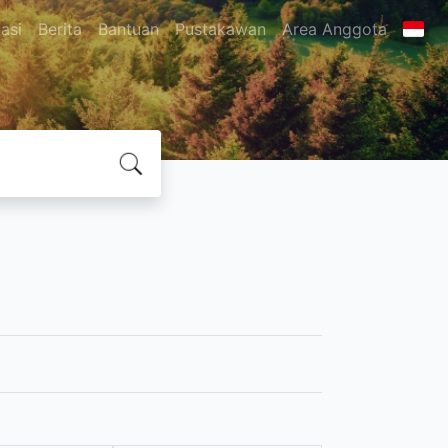
asi
Berita
Bantuan
Pustakawan
Area Anggota