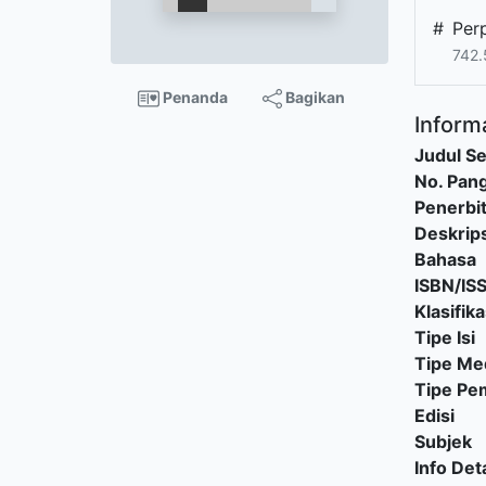
#
Per
742.
Penanda
Bagikan
Informa
Judul Se
No. Pang
Penerbi
Deskrips
Bahasa
ISBN/IS
Klasifika
Tipe Isi
Tipe Me
Tipe P
Edisi
Subjek
Info Deta