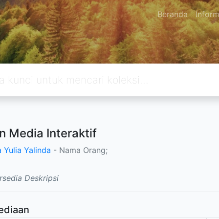
Beranda
Inform
n Media Interaktif
 Yulia Yalinda
- Nama Orang;
rsedia Deskripsi
ediaan