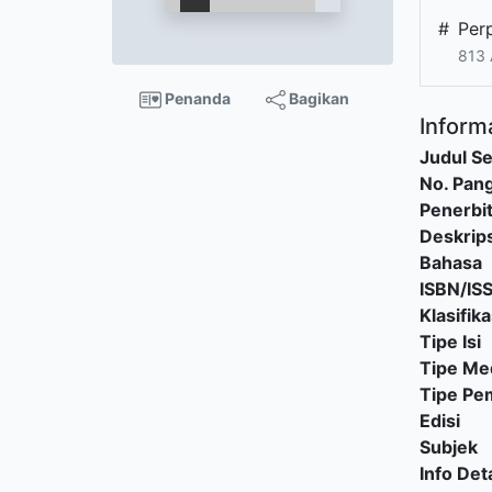
#
Per
813
Penanda
Bagikan
Informa
Judul Se
No. Pang
Penerbi
Deskrips
Bahasa
ISBN/IS
Klasifika
Tipe Isi
Tipe Me
Tipe P
Edisi
Subjek
Info Deta