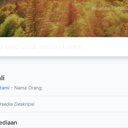
Beranda
Inform
li
tami
- Nama Orang;
rsedia Deskripsi
ediaan