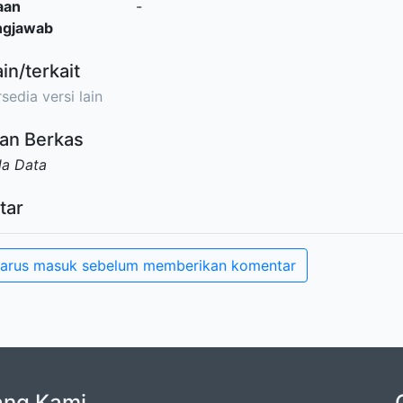
aan
-
ngjawab
ain/terkait
sedia versi lain
an Berkas
da Data
tar
arus masuk sebelum memberikan komentar
ang Kami