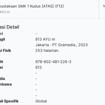
pustakaan SMK 1 Kudus [ATAS] (F12)
1
 AYU m
si Detail
ri
-
gil
813 AYU m
t
Jakarta
:
PT Gramedia
.,
2023
i Fisik
253 halaman
SN
978-602-481-226-3
si
813
-
dia
-
embawa
-
-
-
il Spesifik
Global