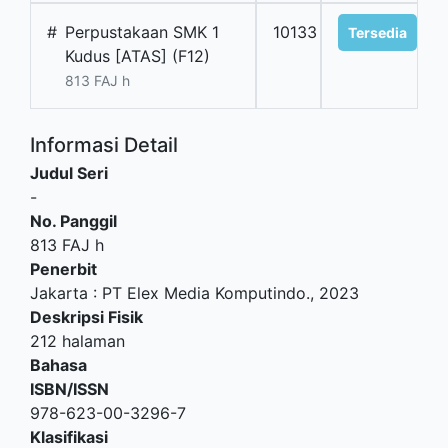
#
Perpustakaan SMK 1
10133
Tersedia
Kudus [ATAS] (F12)
813 FAJ h
Informasi Detail
Judul Seri
-
No. Panggil
813 FAJ h
Penerbit
Jakarta
:
PT Elex Media Komputindo
.,
2023
Deskripsi Fisik
212 halaman
Bahasa
ISBN/ISSN
978-623-00-3296-7
Klasifikasi