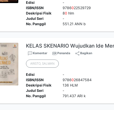
Edisi
-
ISBN/ISSN
9786
0
22529729
Deskripsi Fisik
8
0
hlm
Judul Seri
-
No. Panggil
551.21 ANN b
KELAS SKENARIO Wujudkan Ide Menj
Komentar
Penanda
Bagikan
ARISTO, SALMAN
Edisi
-
ISBN/ISSN
9786
0
26847584
Deskripsi Fisik
136 HLM
Judul Seri
-
No. Panggil
791.437 ARI k