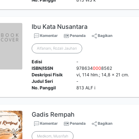
Ibu Kata Nusantara
Komentar
Penanda
Bagikan
Alfanani, Rozali Jauhari
Edisi
-
ISBN/ISSN
978634
0
0
0
8562
Deskripsi Fisik
vi, 114 hlm.; 14,8 x 21 cm.
Judul Seri
-
No. Panggil
813 ALF i
Gadis Rempah
Komentar
Penanda
Bagikan
Medkom, Musrifah