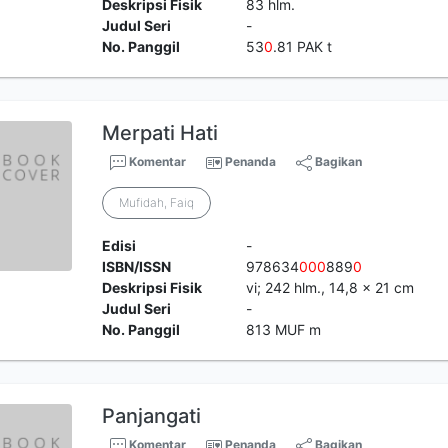
Deskripsi Fisik
83 hlm.
Judul Seri
-
No. Panggil
53
0
.81 PAK t
Merpati Hati
Komentar
Penanda
Bagikan
Mufidah, Faiq
Edisi
-
ISBN/ISSN
978634
0
0
0
889
0
Deskripsi Fisik
vi; 242 hlm., 14,8 x 21 cm
Judul Seri
-
No. Panggil
813 MUF m
Panjangati
Komentar
Penanda
Bagikan