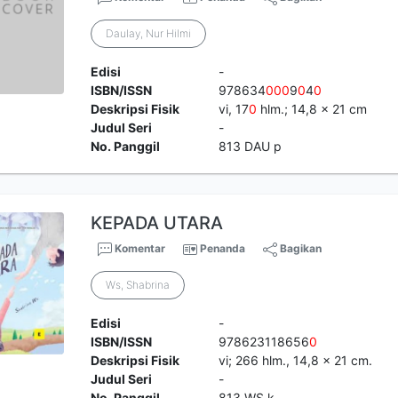
Daulay, Nur Hilmi
Edisi
-
ISBN/ISSN
978634
0
0
0
9
0
4
0
Deskripsi Fisik
vi, 17
0
hlm.; 14,8 x 21 cm
Judul Seri
-
No. Panggil
813 DAU p
KEPADA UTARA
Komentar
Penanda
Bagikan
Ws, Shabrina
Edisi
-
ISBN/ISSN
978623118656
0
Deskripsi Fisik
vi; 266 hlm., 14,8 x 21 cm.
Judul Seri
-
No. Panggil
813 WS k