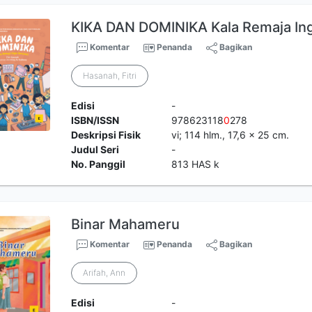
KIKA DAN DOMINIKA Kala Remaja Ing
Komentar
Penanda
Bagikan
Hasanah, Fitri
Edisi
-
ISBN/ISSN
978623118
0
278
Deskripsi Fisik
vi; 114 hlm., 17,6 x 25 cm.
Judul Seri
-
No. Panggil
813 HAS k
Binar Mahameru
Komentar
Penanda
Bagikan
Arifah, Ann
Edisi
-