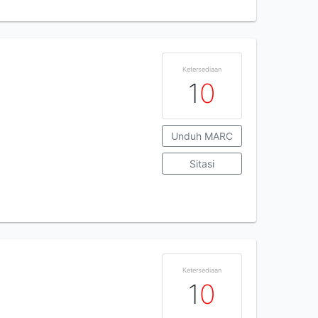
Ketersediaan
1
0
Unduh MARC
Sitasi
Ketersediaan
1
0