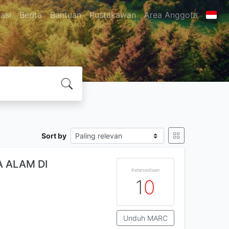
asi
Berita
Bantuan
Pustakawan
Area Anggota
Sort by
 ALAM DI
Ketersediaan
1
0
Unduh MARC