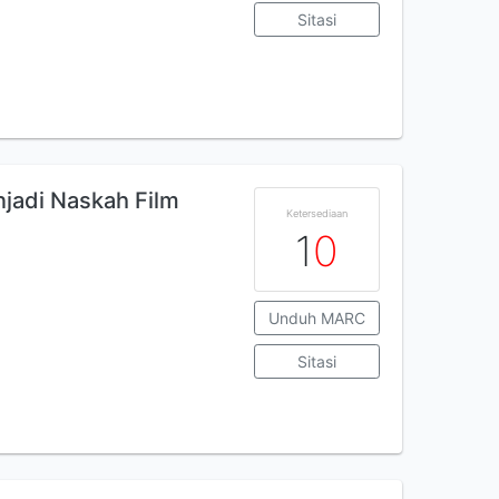
Sitasi
adi Naskah Film
Ketersediaan
1
0
Unduh MARC
Sitasi