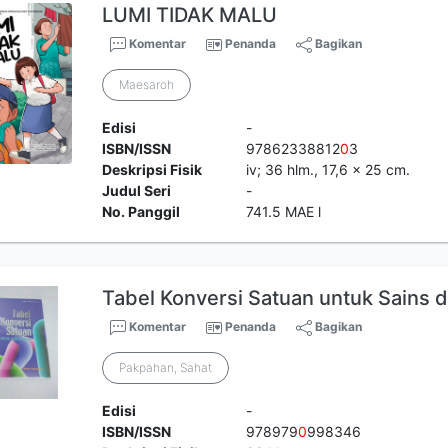
LUMI TIDAK MALU
Komentar
Penanda
Bagikan
Maesaroh
Edisi
-
ISBN/ISSN
97862338812
0
3
Deskripsi Fisik
iv; 36 hlm., 17,6 x 25 cm.
Judul Seri
-
No. Panggil
741.5 MAE l
Tabel Konversi Satuan untuk Sains 
Komentar
Penanda
Bagikan
Pakpahan, Sahat
Edisi
-
ISBN/ISSN
978979
0
998346