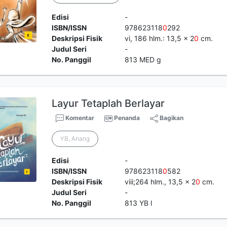
Edisi
-
ISBN/ISSN
978623118
0
292
Deskripsi Fisik
vi, 186 hlm.: 13,5 x 2
0
cm.
Judul Seri
-
No. Panggil
813 MED g
Layur Tetaplah Berlayar
Komentar
Penanda
Bagikan
YB, Anang
Edisi
-
ISBN/ISSN
978623118
0
582
Deskripsi Fisik
viii;264 hlm., 13,5 x 2
0
cm.
Judul Seri
-
No. Panggil
813 YB l