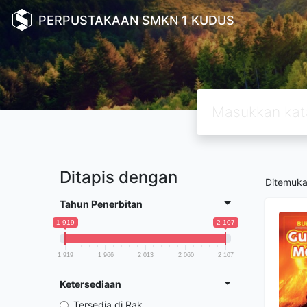
PERPUSTAKAAN SMKN 1 KUDUS
Ditapis dengan
Ditemuk
Tahun Penerbitan
1 919
2 107
1 919
1 966
2 013
2 060
2 107
Ketersediaan
Tersedia di Rak