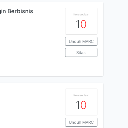
in Berbisnis
Ketersediaan
1
0
Unduh MARC
Sitasi
Ketersediaan
1
0
Unduh MARC