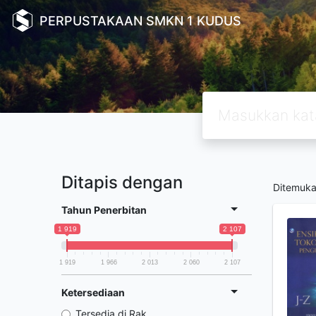
PERPUSTAKAAN SMKN 1 KUDUS
Ditapis dengan
Ditemuk
Tahun Penerbitan
1 919
2 107
1 919
1 966
2 013
2 060
2 107
Ketersediaan
Tersedia di Rak