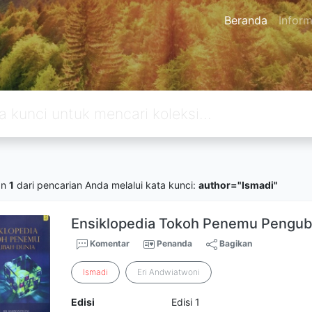
Beranda
Inform
an
1
dari pencarian Anda melalui kata kunci:
author="Ismadi"
Ensiklopedia Tokoh Penemu Pengub
Komentar
Penanda
Bagikan
Ismadi
Eri Andwiatwoni
Edisi
Edisi 1