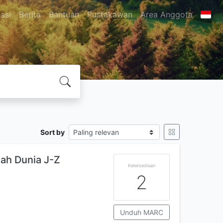
asi
Berita
Bantuan
Pustakawan
Area Anggota
Sort by
ah Dunia J-Z
Ketersediaan
2
Unduh MARC