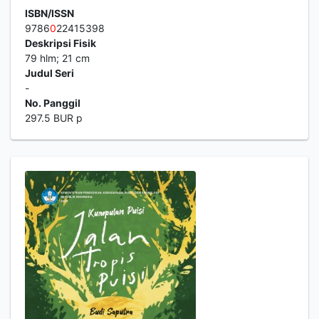
ISBN/ISSN
9786
0
22415398
Deskripsi Fisik
79 hlm; 21 cm
Judul Seri
-
No. Panggil
297.5 BUR p