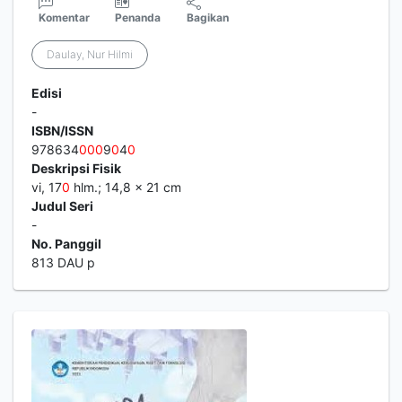
Komentar
Penanda
Bagikan
Daulay, Nur Hilmi
Edisi
-
ISBN/ISSN
978634
0
0
0
9
0
4
0
Deskripsi Fisik
vi, 17
0
hlm.; 14,8 x 21 cm
Judul Seri
-
No. Panggil
813 DAU p