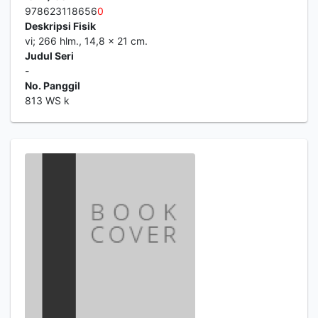
978623118656
0
Deskripsi Fisik
vi; 266 hlm., 14,8 x 21 cm.
Judul Seri
-
No. Panggil
813 WS k