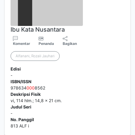
Ibu Kata Nusantara
Komentar
Penanda
Bagikan
Alfanani, Rozali Jauhari
Edisi
-
ISBN/ISSN
978634
0
0
0
8562
Deskripsi Fisik
vi, 114 hlm.; 14,8 x 21 cm.
Judul Seri
-
No. Panggil
813 ALF i