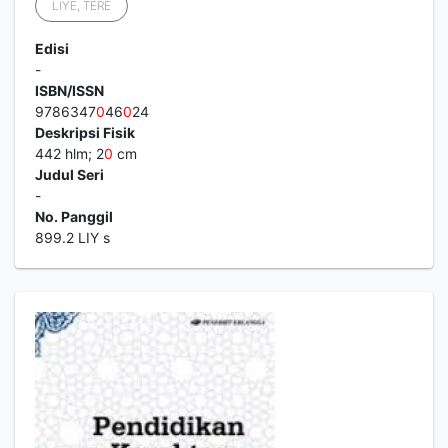
LIYE, TERE
Edisi
-
ISBN/ISSN
9786347
0
46
0
24
Deskripsi Fisik
442 hlm; 2
0
cm
Judul Seri
-
No. Panggil
899.2 LIY s