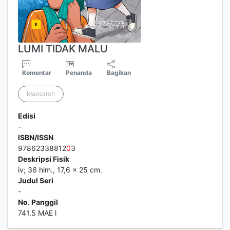
LUMI TIDAK MALU
Komentar
Penanda
Bagikan
Maesaroh
Edisi
-
ISBN/ISSN
97862338812
0
3
Deskripsi Fisik
iv; 36 hlm., 17,6 x 25 cm.
Judul Seri
-
No. Panggil
741.5 MAE l