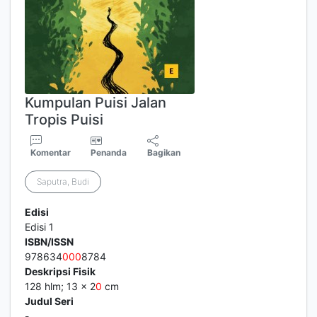
Kumpulan Puisi Jalan
Tropis Puisi
Komentar
Penanda
Bagikan
Saputra, Budi
Edisi
Edisi 1
ISBN/ISSN
978634
0
0
0
8784
Deskripsi Fisik
128 hlm; 13 x 2
0
cm
Judul Seri
-