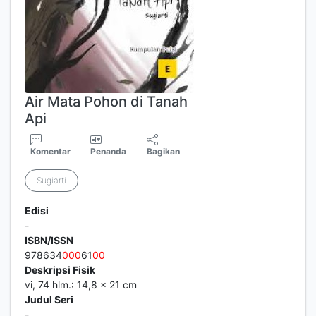
Air Mata Pohon di Tanah
Api
Komentar
Penanda
Bagikan
Sugiarti
Edisi
-
ISBN/ISSN
978634
0
0
0
61
0
0
Deskripsi Fisik
vi, 74 hlm.: 14,8 x 21 cm
Judul Seri
-