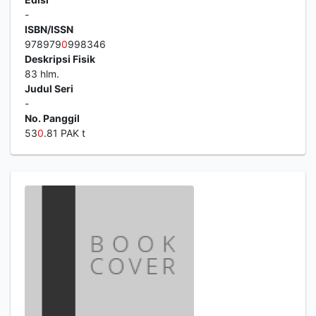
-
ISBN/ISSN
978979
0
998346
Deskripsi Fisik
83 hlm.
Judul Seri
-
No. Panggil
53
0
.81 PAK t