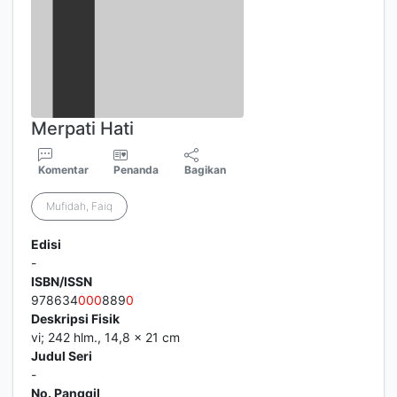
Merpati Hati
Komentar
Penanda
Bagikan
Mufidah, Faiq
Edisi
-
ISBN/ISSN
978634
0
0
0
889
0
Deskripsi Fisik
vi; 242 hlm., 14,8 x 21 cm
Judul Seri
-
No. Panggil