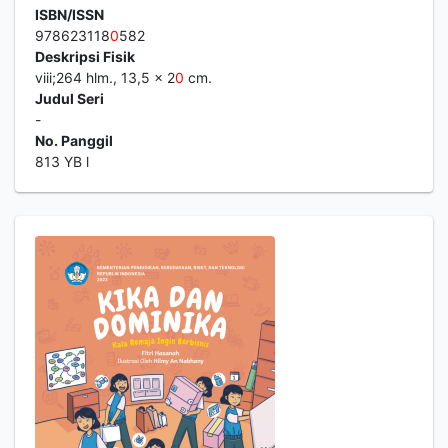
ISBN/ISSN
978623118
0
582
Deskripsi Fisik
viii;264 hlm., 13,5 x 2
0
cm.
Judul Seri
-
No. Panggil
813 YB l