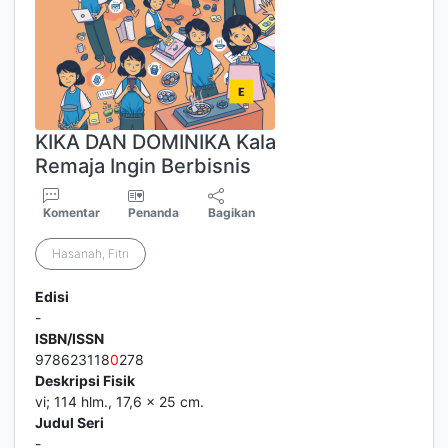
KIKA DAN DOMINIKA Kala
Remaja Ingin Berbisnis
Komentar
Penanda
Bagikan
Hasanah, Fitri
Edisi
-
ISBN/ISSN
978623118
0
278
Deskripsi Fisik
vi; 114 hlm., 17,6 x 25 cm.
Judul Seri
-