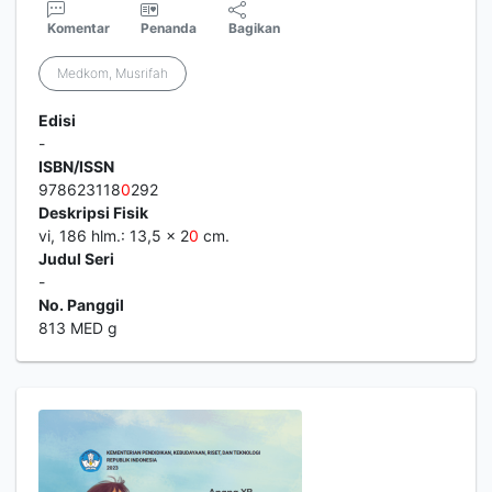
Komentar
Penanda
Bagikan
Medkom, Musrifah
Edisi
-
ISBN/ISSN
978623118
0
292
Deskripsi Fisik
vi, 186 hlm.: 13,5 x 2
0
cm.
Judul Seri
-
No. Panggil
813 MED g