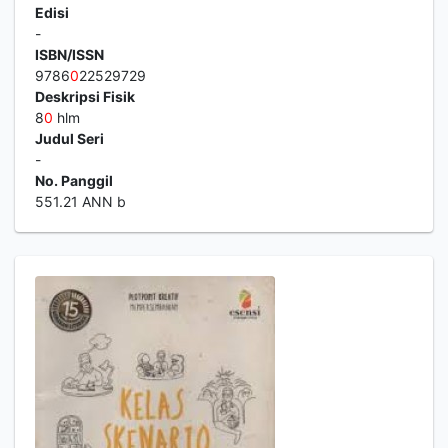
Edisi
-
ISBN/ISSN
9786
0
22529729
Deskripsi Fisik
8
0
hlm
Judul Seri
-
No. Panggil
551.21 ANN b