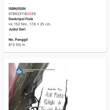
-
ISBN/ISSN
978623118
0
0
56
Deskripsi Fisik
vii; 152 hlm., 17,6 x 25 cm.
Judul Seri
-
No. Panggil
813 SIS m