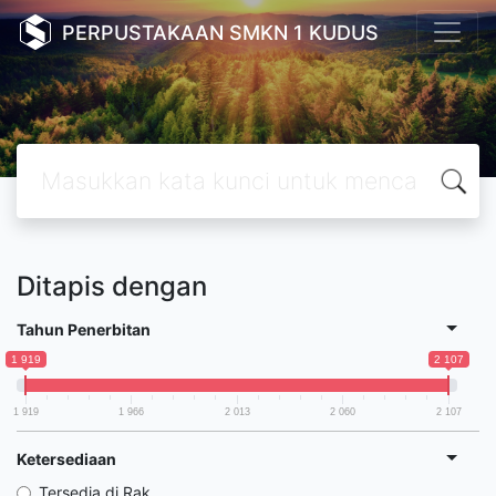
PERPUSTAKAAN SMKN 1 KUDUS
Ditapis dengan
Tahun Penerbitan
1 919
2 107
1 919
1 966
2 013
2 060
2 107
Ketersediaan
Tersedia di Rak