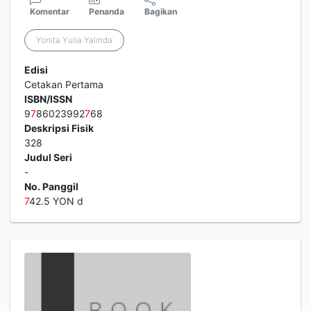
Komentar
Penanda
Bagikan
Yonita Yulia Yalinda
Edisi
Cetakan Pertama
ISBN/ISSN
9
7
86023992
7
68
Deskripsi Fisik
328
Judul Seri
-
No. Panggil
7
42.5 YON d