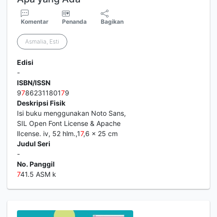
Komentar
Penanda
Bagikan
Asmalia, Esti
Edisi
-
ISBN/ISSN
9
7
862311801
7
9
Deskripsi Fisik
Isi buku menggunakan Noto Sans,
SIL Open Font License & Apache
lIcense. iv, 52 hlm.,1
7
,6 x 25 cm
Judul Seri
-
No. Panggil
7
41.5 ASM k