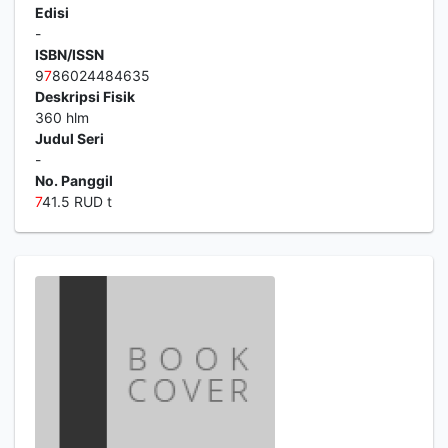
Edisi
-
ISBN/ISSN
9
7
86024484635
Deskripsi Fisik
360 hlm
Judul Seri
-
No. Panggil
7
41.5 RUD t