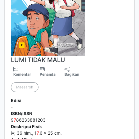
LUMI TIDAK MALU
Komentar
Penanda
Bagikan
Maesaroh
Edisi
-
ISBN/ISSN
9
7
86233881203
Deskripsi Fisik
iv; 36 hlm., 1
7
,6 x 25 cm.