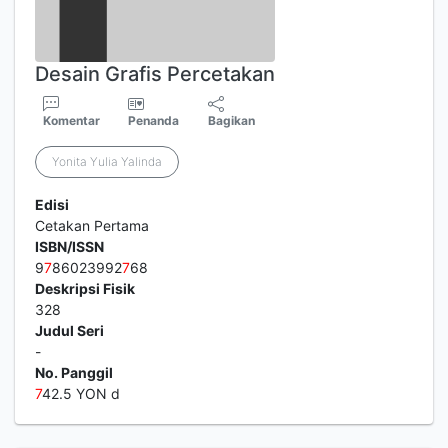
Desain Grafis Percetakan
Komentar
Penanda
Bagikan
Yonita Yulia Yalinda
Edisi
Cetakan Pertama
ISBN/ISSN
9
7
86023992
7
68
Deskripsi Fisik
328
Judul Seri
-
No. Panggil
7
42.5 YON d