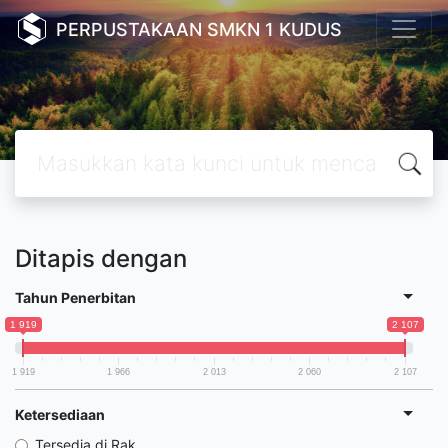
PERPUSTAKAAN SMKN 1 KUDUS
Ditapis dengan
Tahun Penerbitan
1 919
2 107
1 919
1 966
2 013
2 060
2 107
Ketersediaan
Tersedia di Rak