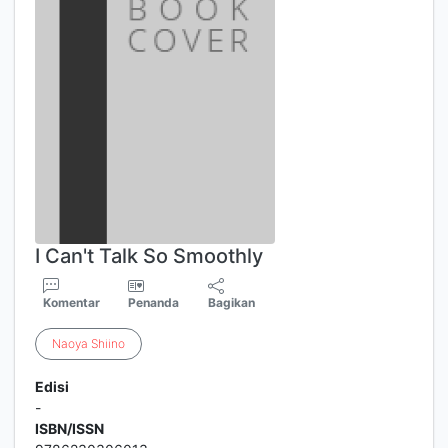
I Can't Talk So Smoothly
Komentar
Penanda
Bagikan
Naoya
Shiino
Edisi
-
ISBN/ISSN