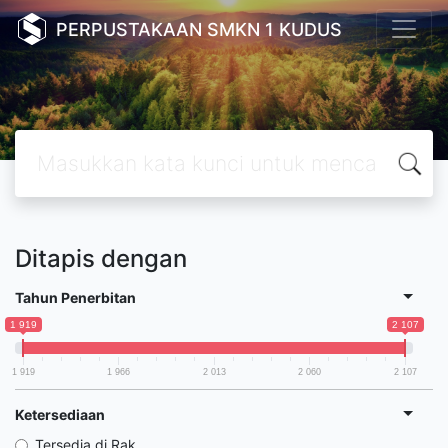
PERPUSTAKAAN SMKN 1 KUDUS
Ditapis dengan
Tahun Penerbitan
1 919
2 107
1 919
1 966
2 013
2 060
2 107
Ketersediaan
Tersedia di Rak