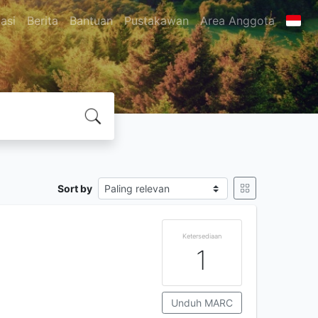
asi
Berita
Bantuan
Pustakawan
Area Anggota
Sort by
Ketersediaan
1
Unduh MARC