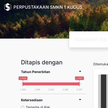
PERPUSTAKAAN SMKN 1 KUDUS
Ditapis dengan
Ditemuk
Tahun Penerbitan
1 919
2 107
1 919
1 966
2 013
2 060
2 107
Ketersediaan
Tersedia di Rak