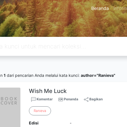
Beranda
Inform
an
1
dari pencarian Anda melalui kata kunci:
author="Ranieva"
Wish Me Luck
Komentar
Penanda
Bagikan
Ranieva
Edisi
-