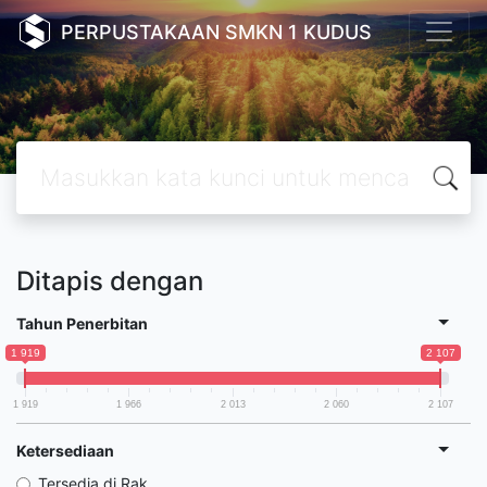
PERPUSTAKAAN SMKN 1 KUDUS
Ditapis dengan
Tahun Penerbitan
1 919
2 107
1 919
1 966
2 013
2 060
2 107
Ketersediaan
Tersedia di Rak