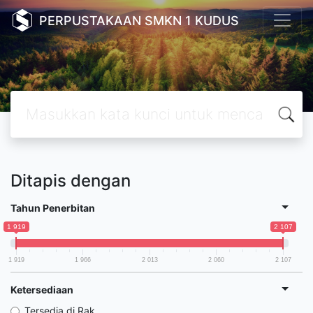
PERPUSTAKAAN SMKN 1 KUDUS
Ditapis dengan
Tahun Penerbitan
1 919
2 107
1 919
1 966
2 013
2 060
2 107
Ketersediaan
Tersedia di Rak