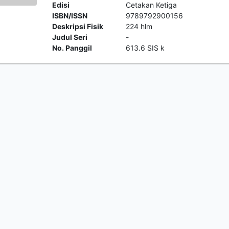
Edisi
Cetakan Ketiga
ISBN/ISSN
9789792900156
Deskripsi Fisik
224 hlm
Judul Seri
-
No. Panggil
613.6 SIS k