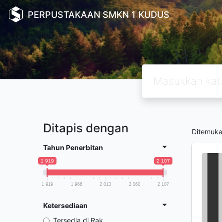
PERPUSTAKAAN SMKN 1 KUDUS
Ditapis dengan
Ditemuk
Tahun Penerbitan
1 919
2 107
1 919
1 966
2 013
2 060
2 107
Ketersediaan
Tersedia di Rak