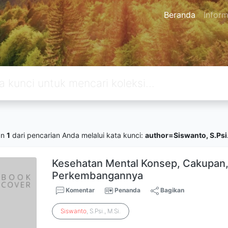
Beranda
Inform
an
1
dari pencarian Anda melalui kata kunci:
author=Siswanto, S.Psi.
Kesehatan Mental Konsep, Cakupan
Perkembangannya
Komentar
Penanda
Bagikan
Siswanto
, S.Psi., M.Si.