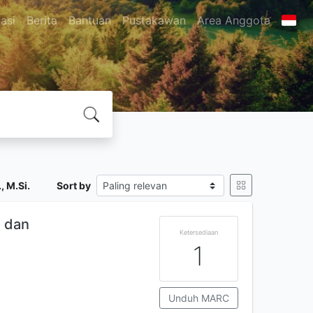
asi
Berita
Bantuan
Pustakawan
Area Anggota
, M.Si.
Sort by
, dan
Ketersediaan
1
Unduh MARC