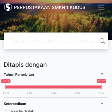
PERPUSTAKAAN SMKN 1 KUDUS
Ditapis dengan
Tahun Penerbitan
1 919
2 107
1 919
1 966
2 013
2 060
2 107
Ketersediaan
Tersedia di Rak