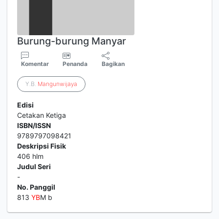
Burung-burung Manyar
Komentar
Penanda
Bagikan
Y.B.
Mangunwijaya
Edisi
Cetakan Ketiga
ISBN/ISSN
9789797098421
Deskripsi Fisik
406 hlm
Judul Seri
-
No. Panggil
813
YB
M b