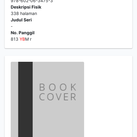
978-602-06-3475-3
Deskripsi Fisik
338 halaman
Judul Seri
-
No. Panggil
813
YB
M r