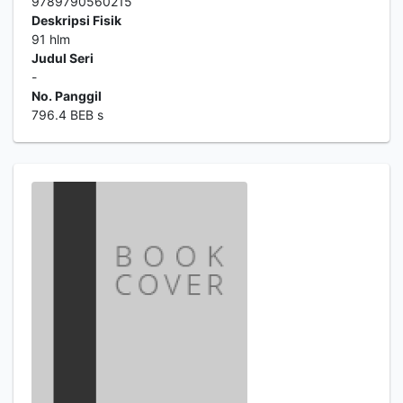
9789790560215
Deskripsi Fisik
91 hlm
Judul Seri
-
No. Panggil
796.4 BEB s