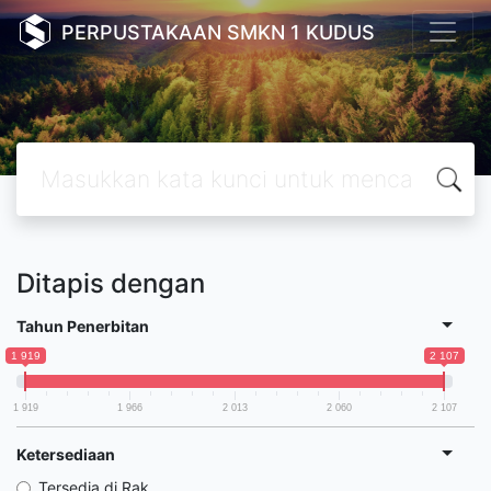
PERPUSTAKAAN SMKN 1 KUDUS
Ditapis dengan
Tahun Penerbitan
1 919
2 107
1 919
1 966
2 013
2 060
2 107
Ketersediaan
Tersedia di Rak