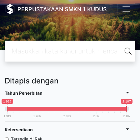
PERPUSTAKAAN SMKN 1 KUDUS
Ditapis dengan
Tahun Penerbitan
1 919
2 107
1 919
1 966
2 013
2 060
2 107
Ketersediaan
Tersedia di Rak